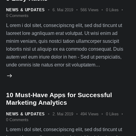
NEWS & UPDATES
6. Mai 2019
566
Views
0
Likes
0
Comments
L orem i dol sitet, consecipiscng elit, sed dsd tincunt ut
laoreet lore agnliquam erat volutpat. Ut wisi enim ad
minim veniam, quis nostci tation ullamcorper suscipit
lobortis nisl ut aliquip ex ea commodo consequat. Duis
autem vel eum iriure dolor in hen - Sed ut perspiciatis,
unde omnis iste natus error sit voluptatem…
10 Must-Have Apps for Successful
Marketing Analytics
NEWS & UPDATES
2. Mai 2019
494
Views
0
Likes
0
Comments
L orem i dol sitet, consecipiscng elit, sed dsd tincunt ut