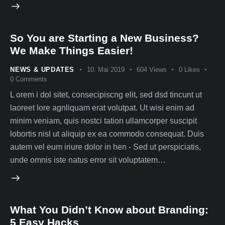
So You are Starting a New Business?
We Make Things Easier!
NEWS & UPDATES
10. Mai 2019
604
Views
0
Likes
0
Comments
L orem i dol sitet, consecipiscng elit, sed dsd tincunt ut
laoreet lore agnliquam erat volutpat. Ut wisi enim ad
minim veniam, quis nostci tation ullamcorper suscipit
lobortis nisl ut aliquip ex ea commodo consequat. Duis
autem vel eum iriure dolor in hen - Sed ut perspiciatis,
unde omnis iste natus error sit voluptatem…
What You Didn’t Know about Branding:
5 Easy Hacks