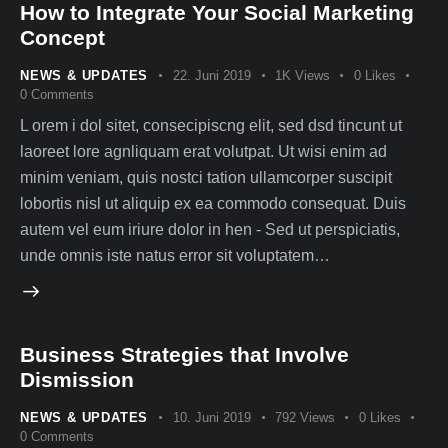
How to Integrate Your Social Marketing
Concept
NEWS & UPDATES
22. Juni 2019
1K
Views
0
Likes
0
Comments
L orem i dol sitet, consecipiscng elit, sed dsd tincunt ut
laoreet lore agnliquam erat volutpat. Ut wisi enim ad
minim veniam, quis nostci tation ullamcorper suscipit
lobortis nisl ut aliquip ex ea commodo consequat. Duis
autem vel eum iriure dolor in hen - Sed ut perspiciatis,
unde omnis iste natus error sit voluptatem…
Business Strategies that Involve
Dismission
NEWS & UPDATES
10. Juni 2019
792
Views
0
Likes
0
Comments