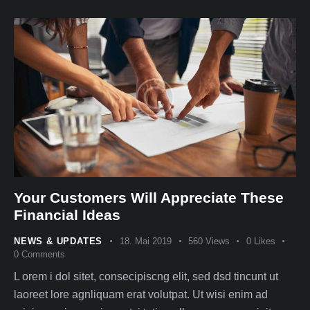
Your Customers Will Appreciate These
Financial Ideas
NEWS & UPDATES
18. Mai 2019
560
Views
0
Likes
0
Comments
L orem i dol sitet, consecipiscng elit, sed dsd tincunt ut
laoreet lore agnliquam erat volutpat. Ut wisi enim ad