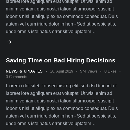
laoreet lore agnliquam erat volutpat. Ut wisi enim ad
minim veniam, quis nostci tation ullamcorper suscipit
lobortis nisl ut aliquip ex ea commodo consequat. Duis
autem vel eum iriure dolor in hen - Sed ut perspiciatis,
unde omnis iste natus error sit voluptatem…
Saving Time on Bad Hiring Decisions
NEWS & UPDATES
28. April 2019
574
Views
0
Likes
0
Comments
L orem i dol sitet, consecipiscng elit, sed dsd tincunt ut
laoreet lore agnliquam erat volutpat. Ut wisi enim ad
minim veniam, quis nostci tation ullamcorper suscipit
lobortis nisl ut aliquip ex ea commodo consequat. Duis
autem vel eum iriure dolor in hen - Sed ut perspiciatis,
unde omnis iste natus error sit voluptatem…