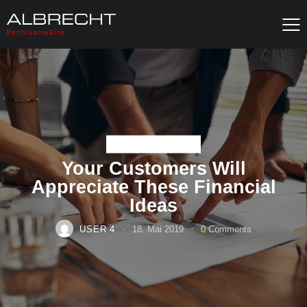
NEWS & UPDATES
Your Customers Will
Appreciate These Financial
Ideas
USER 4
18. Mai 2019
0
Comments