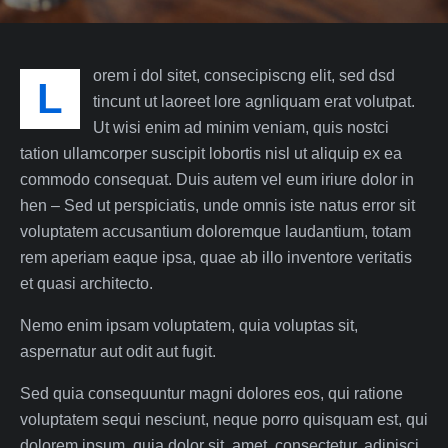
orem i dol sitet, consecipiscng elit, sed dsd
L
tincunt ut laoreet lore agnliquam erat volutpat.
Ut wisi enim ad minim veniam, quis nostci
tation ullamcorper suscipit lobortis nisl ut aliquip ex ea
commodo consequat. Duis autem vel eum iriure dolor in
hen – Sed ut perspiciatis, unde omnis iste natus error sit
voluptatem accusantium doloremque laudantium, totam
rem aperiam eaque ipsa, quae ab illo inventore veritatis
et quasi architecto.
Nemo enim ipsam voluptatem, quia voluptas sit,
aspernatur aut odit aut fugit.
Sed quia consequuntur magni dolores eos, qui ratione
voluptatem sequi nesciunt, neque porro quisquam est, qui
dolorem ipsum, quia dolor sit, amet, consectetur, adipisci.